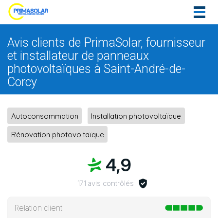
Togg
navig
Avis clients de PrimaSolar, fournisseur
et installateur de panneaux
photovoltaïques à Saint-André-de-
Corcy
Autoconsommation
Installation photovoltaïque
Rénovation photovoltaïque
4,9
171 avis contrôlés
Relation client