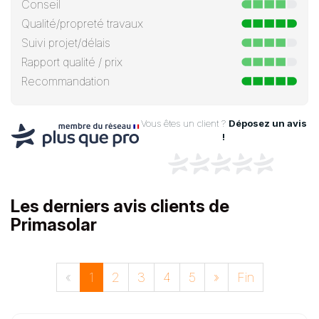
Conseil
Qualité/propreté travaux
Suivi projet/délais
Rapport qualité / prix
Recommandation
Vous êtes un client ?
Déposez un avis
!
Les derniers avis clients de
Primasolar
«
1
2
3
4
5
»
Fin